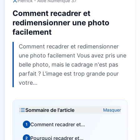
Pierrick - Aide Numérique 37
Comment recadrer et
redimensionner une photo
facilement
Comment recadrer et redimensionner
une photo facilement Vous avez pris une
belle photo, mais le cadrage n'est pas
parfait ? L'image est trop grande pour
votre…
Sommaire de l'article
Masquer
Comment recadrer et
1
redimensionner une photo
Pourquoi recadrer et
2
facilement