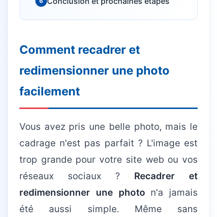
Conclusion et prochaines étapes
6
Comment recadrer et
Besoin d'aide informatique ?
Intervention rapide à domicile — 25€/h après crédit
redimensionner une photo
d'impôt
facilement
Vous avez pris une belle photo, mais le
cadrage n'est pas parfait ? L'image est
trop grande pour votre site web ou vos
réseaux sociaux ?
Recadrer et
redimensionner une photo
n'a jamais
été aussi simple. Même sans