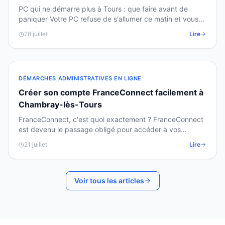
PC qui ne démarre plus à Tours : que faire avant de
paniquer Votre PC refuse de s'allumer ce matin et vous
avez besoin de vos fichiers en urgence ? Pas de…
28 juillet
Lire
DÉMARCHES ADMINISTRATIVES EN LIGNE
Créer son compte FranceConnect facilement à
Chambray-lès-Tours
FranceConnect, c'est quoi exactement ? FranceConnect
est devenu le passage obligé pour accéder à vos
impôts, votre Ameli ou votre CAF en ligne. Voici
21 juillet
Lire
comment…
Voir tous les articles