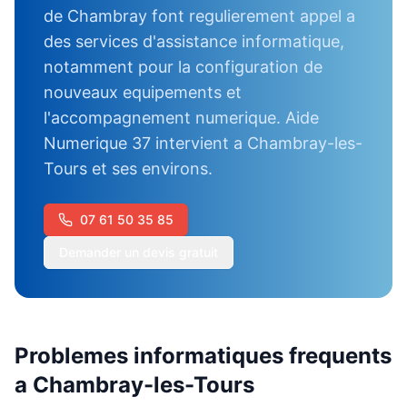
de Chambray font regulierement appel a
des services d'assistance informatique,
notamment pour la configuration de
nouveaux equipements et
l'accompagnement numerique. Aide
Numerique 37 intervient a Chambray-les-
Tours et ses environs.
07 61 50 35 85
Demander un devis gratuit
Problemes informatiques frequents
a
Chambray-les-Tours