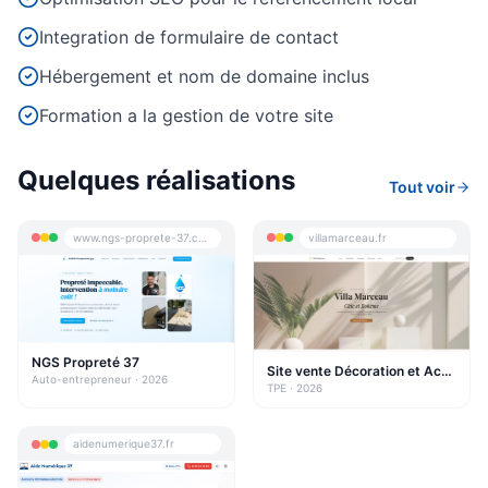
Integration de formulaire de contact
Hébergement et nom de domaine inclus
Besoin d'aide informatique ?
Formation a la gestion de votre site
Intervention rapide à domicile — 25€/h après crédit
d'impôt
Quelques réalisations
Tout voir
www.ngs-proprete-37.com
villamarceau.fr
NGS Propreté 37
Site vente Décoration et Accessoires de la maison
Auto-entrepreneur
· 2026
TPE
· 2026
aidenumerique37.fr