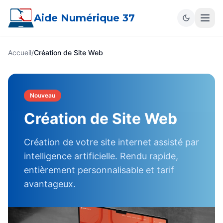
Aide Numérique 37
Accueil
/
Création de Site Web
Nouveau
Création de Site Web
Création de votre site internet assisté par
intelligence artificielle. Rendu rapide,
entièrement personnalisable et tarif
avantageux.